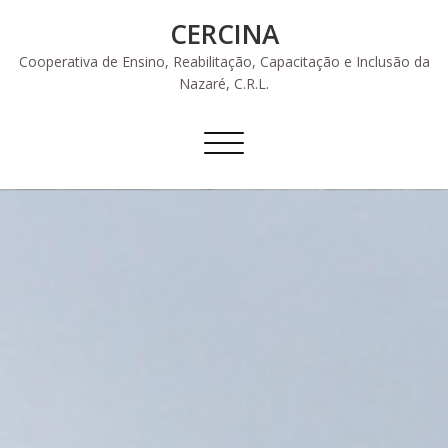
Skip
CERCINA
to
content
Cooperativa de Ensino, Reabilitação, Capacitação e Inclusão da
Nazaré, C.R.L.
Alternar
a
navegação