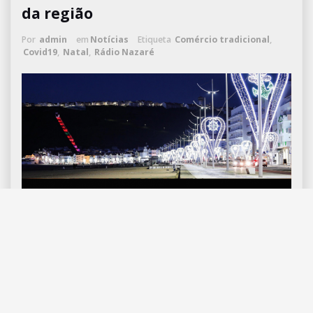
da região
Por
admin
em
Notícias
Etiqueta
Comércio tradicional
,
Covid19
,
Natal
,
Rádio Nazaré