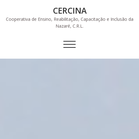
Skip
CERCINA
to
content
Cooperativa de Ensino, Reabilitação, Capacitação e Inclusão da
Nazaré, C.R.L.
Alternar
a
navegação