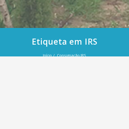
Etiqueta em IRS
Início
Consignação IRS
6 Abril, 2020
Consignação IRS
Por
admin
em
Notícias
Etiqueta
Consignação
,
IRS