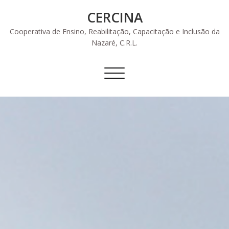
Skip
CERCINA
to
content
Cooperativa de Ensino, Reabilitação, Capacitação e Inclusão da
Nazaré, C.R.L.
Alternar
a
navegação